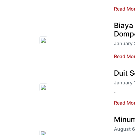
Read Mo
Biaya
Dompe
January 
Read Mo
Duit 
January 
-
Read Mo
Minum
August 6