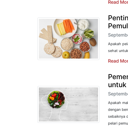
Read Mo
Penti
Pemu
Septembe
Apakah pela
sehat untuk
Read Mo
Pemen
untuk
Septembe
Apakah mak
dengan bena
sebaiknya d
pelari pemu