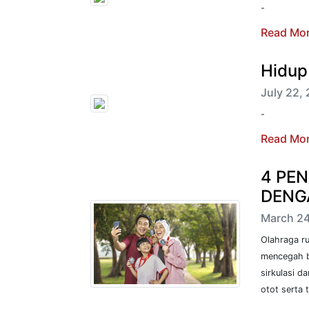
-
Read Mo
Hidup
July 22, 
-
Read Mo
4 PEN
DENG
March 24
Olahraga ru
mencegah be
sirkulasi 
otot serta 