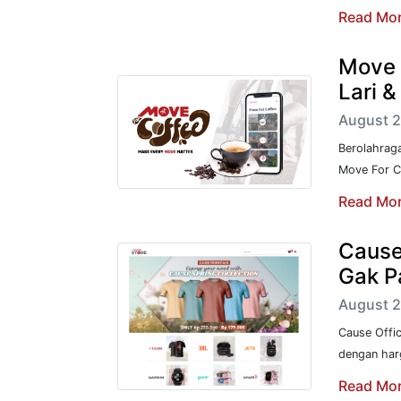
Read Mo
Move 
Lari 
August 2
Berolahrag
Move For C
Read Mo
Cause 
Gak P
August 2
Cause Offi
dengan har
Read Mo