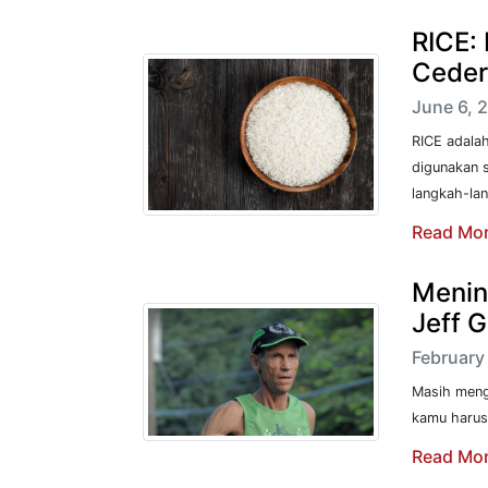
RICE:
Ceder
June 6, 2
RICE adalah
digunakan s
langkah-lan
Read Mo
Menin
Jeff 
February 
Masih mengi
kamu harus 
Read Mo