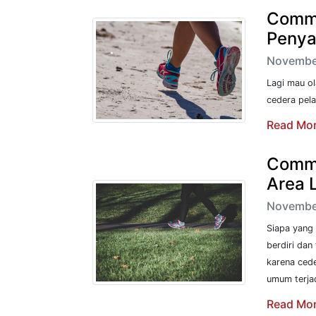
Commo
Penyak
November
Lagi mau o
cedera pelar
Read Mo
Commo
Area 
November
Siapa yang
berdiri dan
karena cede
umum terjad
Read Mo