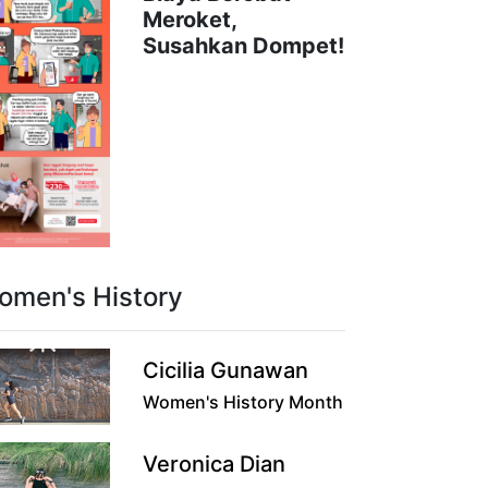
Meroket,
Susahkan Dompet!
omen's History
Cicilia Gunawan
Women's History Month
Veronica Dian